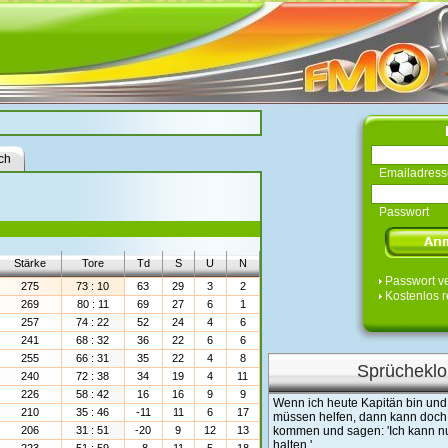
ch
Emailadress
Passwort
Stärke
Tore
Td
S
U
N
Passwort v
275
73 : 10
63
29
3
2
Kostenlos r
269
80 : 11
69
27
6
1
257
74 : 22
52
24
4
6
241
68 : 32
36
22
6
6
255
66 : 31
35
22
4
8
Sprücheklo
240
72 : 38
34
19
4
11
226
58 : 42
16
16
9
9
Wenn ich heute Kapitän bin und d
210
35 : 46
-11
11
6
17
müssen helfen, dann kann doch 
206
31 : 51
-20
9
12
13
kommen und sagen: 'Ich kann nu
halten.'