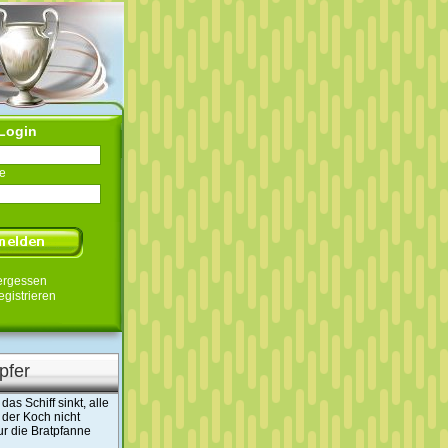
Login
e
ergessen
egistrieren
pfer
as Schiff sinkt, alle
der Koch nicht
r die Bratpfanne