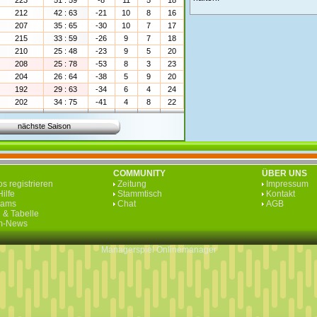
223
51 : 59
-8
11
5
18
212
42 : 63
-21
10
8
16
207
35 : 65
-30
10
7
17
215
33 : 59
-26
9
7
18
210
25 : 48
-23
9
5
20
208
25 : 78
-53
8
3
23
204
26 : 64
-38
5
9
20
192
29 : 63
-34
6
4
24
202
34 : 75
-41
4
8
22
nächste Saison
COMMUNITY
ÜBER UNS
s registrieren
Zeitung
Impressum
ilfe
Stammtisch
Kontakt
eams
Chat
AGB
 & Tabelle
rm-News
Managerspiel
Onlinemanager