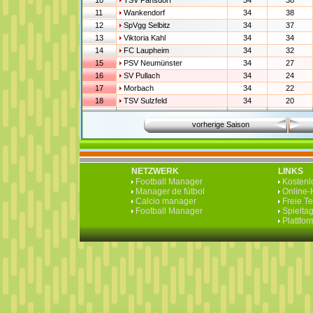
10
TSV Pansdorf
34
38
11
Wankendorf
34
38
12
SpVgg Selbitz
34
37
13
Viktoria Kahl
34
34
14
FC Laupheim
34
32
15
PSV Neumünster
34
27
16
SV Pullach
34
24
17
Morbach
34
22
18
TSV Sulzfeld
34
20
vorherige Saison
NETZWERK
LINKS
Football Manager
Kostenlo
Manager de fútbol
Online-H
Calcio manager
Freie T
Football Manager
Spieltag
Plattfo