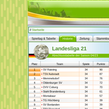
//
Startseite
Spieltag & Tabelle
Historie
Zeitung
Stammtis
Landesliga 21
Abschlusstabelle der Saison 04/23
Platz
Team
Spiele
Punkte
1
SV Raisting
34
90
2
TSV Aubstadt
34
87
3
Memmelsdorf
34
76
4
Oldenburger SV
34
72
5
DVV Coburg
34
70
6
Stahl Brandenburg
34
61
7
Montabaur
34
57
8
TG Höchberg
34
39
9
SV Bonlanden
34
39