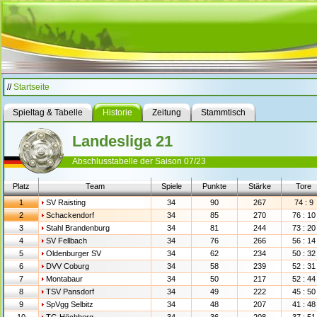
//
Startseite
Spieltag & Tabelle
Historie
Zeitung
Stammtisch
Landesliga 21
Abschlusstabelle der Saison 07/23
Platz
Team
Spiele
Punkte
Stärke
Tore
1
SV Raisting
34
90
267
74 : 9
2
Schackendorf
34
85
270
76 : 10
3
Stahl Brandenburg
34
81
244
73 : 20
4
SV Fellbach
34
76
266
56 : 14
5
Oldenburger SV
34
62
234
50 : 32
6
DVV Coburg
34
58
239
52 : 31
7
Montabaur
34
50
217
52 : 44
8
TSV Pansdorf
34
49
222
45 : 50
9
SpVgg Selbitz
34
48
207
41 : 48