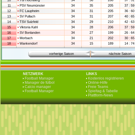
10
TG Höchberg
34
36
208
37 : 51
11
PSV Neumünster
34
35
205
37 : 59
12
FC Laupheim
34
31
205
36 : 60
13
SV Pullach
34
31
207
40 : 65
14
TSV Sulzfeld
34
29
210
42 : 63
15
Viktoria Kahl
34
28
206
37 : 59
16
SV Bonlanden
34
27
199
26 : 64
17
Morbach
34
21
202
30 : 65
18
Wankendorf
34
15
189
14 : 74
vorherige Saison
nächste Saison
NETZWERK
LINKS
Football Manager
Kostenlos registrieren
Manager de fútbol
Online-Hilfe
Calcio manager
Freie Teams
Football Manager
Spieltag & Tabelle
Plattform-News