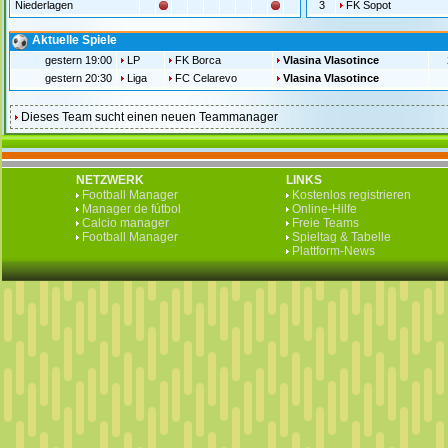
Niederlagen
3
FK Sopot
Aktuelle Spiele
gestern 19:00
LP
FK Borca
Vlasina Vlasotince
gestern 20:30
Liga
FC Celarevo
Vlasina Vlasotince
Dieses Team sucht einen neuen Teammanager
NETZWERK
LINKS
Football Manager
Kostenlos registrieren
Manager de fútbol
Online-Hilfe
Calcio manager
Freie Teams
Football Manager
Spieltag & Tabelle
Plattform-News