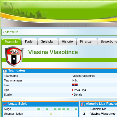
//
Startseite
Teaminfo
Kader
Spielplan
Historie
Finanzen
Bewerbun
Vlasina Vlasotince
Teamdaten
Teamname
Vlasina Vlasotince
Teammanager
N.N.
Land
Liga
Prva Liga
Stadion
Details
Letzte Spiele
Aktuelle Liga-Platzi
Siege
1
Radnicki Nis
Unentschieden
2
Vlasina Vlasotince