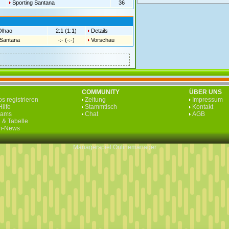
Sporting Santana
36
Olhao
2:1 (1:1)
Details
 Santana
-:- (-:-)
Vorschau
COMMUNITY
ÜBER UNS
s registrieren
Zeitung
Impressum
ilfe
Stammtisch
Kontakt
eams
Chat
AGB
 & Tabelle
rm-News
Managerspiel
Onlinemanager