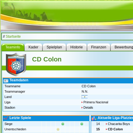
//
Startseite
Teaminfo
Kader
Spielplan
Historie
Finanzen
Bewerbun
CD Colon
Teamdaten
Teamname
CD Colon
Teammanager
N.N.
Land
Liga
Primera Nacional
Stadion
Details
Letzte Spiele
Aktuelle Liga-Platzi
Siege
14
Chacarita Boys
Unentschieden
15
CD Colon