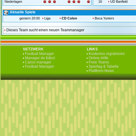
Niederlagen
16
UD Banfield
Aktuelle Spiele
gestern 20:00
Liga
CD Colon
Boca Yuniors
Dieses Team sucht einen neuen Teammanager
NETZWERK
LINKS
Football Manager
Kostenlos registrieren
Manager de fútbol
Online-Hilfe
Calcio manager
Freie Teams
Football Manager
Spieltag & Tabelle
Plattform-News