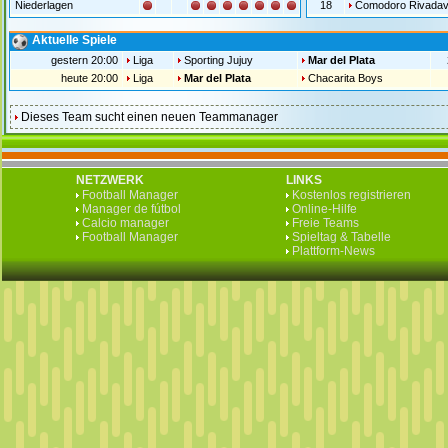
Niederlagen
18
Comodoro Rivadav
Aktuelle Spiele
gestern 20:00
Liga
Sporting Jujuy
Mar del Plata
heute 20:00
Liga
Mar del Plata
Chacarita Boys
Dieses Team sucht einen neuen Teammanager
NETZWERK
LINKS
Football Manager
Kostenlos registrieren
Manager de fútbol
Online-Hilfe
Calcio manager
Freie Teams
Football Manager
Spieltag & Tabelle
Plattform-News