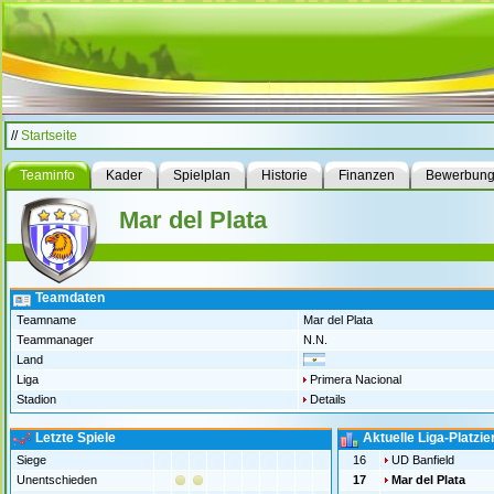
//
Startseite
Teaminfo
Kader
Spielplan
Historie
Finanzen
Bewerbun
Mar del Plata
Teamdaten
Teamname
Mar del Plata
Teammanager
N.N.
Land
Liga
Primera Nacional
Stadion
Details
Letzte Spiele
Aktuelle Liga-Platzi
Siege
16
UD Banfield
Unentschieden
17
Mar del Plata