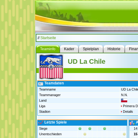
//
Startseite
Teaminfo
Kader
Spielplan
Historie
Fina
UD La Chile
Teamdaten
Teamname
UD La Chil
Teammanager
N.N.
Land
Liga
Primera Di
Stadion
Details
Letzte Spiele
A
Siege
14
Unentschieden
15