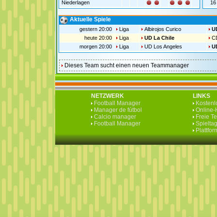
Niederlagen
16
Aktuelle Spiele
gestern 20:00
Liga
Albirojos Curico
UD
heute 20:00
Liga
UD La Chile
C
morgen 20:00
Liga
UD Los Angeles
UD
Dieses Team sucht einen neuen Teammanager
NETZWERK
LINKS
Football Manager
Kostenlo
Manager de fútbol
Online-H
Calcio manager
Freie T
Football Manager
Spieltag
Plattfo