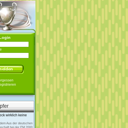
Login
e
ergessen
egistrieren
pfer
eck wirklich keine
 dem Aus der deutschen
schaft bei der EM 2000