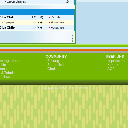
Union Linares
24
 La Chile
1:2 (0:0)
Details
D Copiapo
-:- (-:-)
Vorschau
 La Chile
-:- (-:-)
Vorschau
COMMUNITY
ÜBER UNS
s registrieren
Zeitung
Impressum
ilfe
Stammtisch
Kontakt
eams
Chat
AGB
 & Tabelle
rm-News
Managerspiel
Onlinemanager