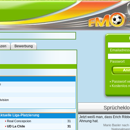
nzen
Bewerbung
Emailadress
Passwort
Passwort v
e
Kostenlos r
vision
Sprücheklo
ktuelle Liga-Platzierung
Jetzt weiß man, dass Erich Ribb
Ahnung hat.
Real Concepcion
31
Mario Basler nach
UD La Chile
31
Nationalmann