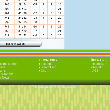
839
56 : 70
-14
12
6
16
768
29 : 54
-25
7
9
18
706
32 : 63
-31
8
5
21
764
46 : 78
-32
7
8
19
741
24 : 52
-28
7
7
20
737
37 : 75
-38
6
8
20
746
34 : 84
-50
6
6
22
756
35 : 72
-37
5
8
21
711
26 : 72
-46
3
8
23
nächste Saison
COMMUNITY
ÜBER UNS
s registrieren
Zeitung
Impressum
ilfe
Stammtisch
Kontakt
eams
Chat
AGB
 & Tabelle
rm-News
Managerspiel
Onlinemanager