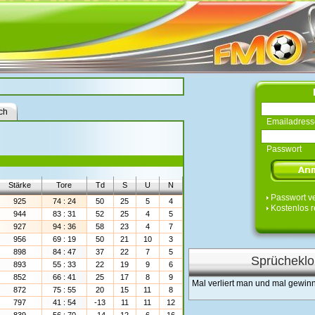
ch
Emailadress
Passwort
Stärke
Tore
Td
S
U
N
Passwort v
925
74 : 24
50
25
5
4
Kostenlos r
944
83 : 31
52
25
4
5
927
94 : 36
58
23
4
7
956
69 : 19
50
21
10
3
898
84 : 47
37
22
7
5
Sprücheklo
893
55 : 33
22
19
9
6
852
66 : 41
25
17
8
9
Mal verliert man und mal gewin
872
75 : 55
20
15
11
8
797
41 : 54
-13
11
11
12