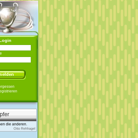
Login
e
ergessen
egistrieren
pfer
nen die anderen.
Otto Rehhagel