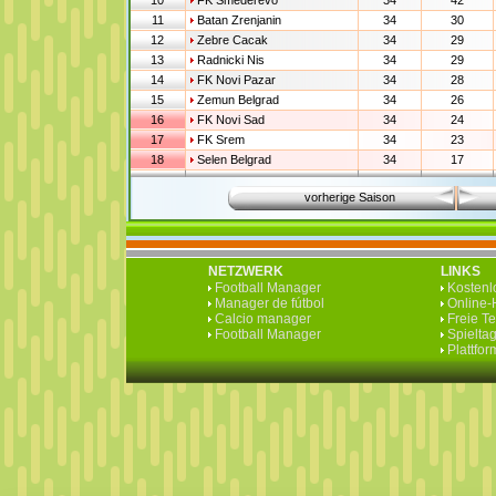
10
FK Smederevo
34
42
11
Batan Zrenjanin
34
30
12
Zebre Cacak
34
29
13
Radnicki Nis
34
29
14
FK Novi Pazar
34
28
15
Zemun Belgrad
34
26
16
FK Novi Sad
34
24
17
FK Srem
34
23
18
Selen Belgrad
34
17
vorherige Saison
NETZWERK
LINKS
Football Manager
Kostenlo
Manager de fútbol
Online-H
Calcio manager
Freie T
Football Manager
Spieltag
Plattfo