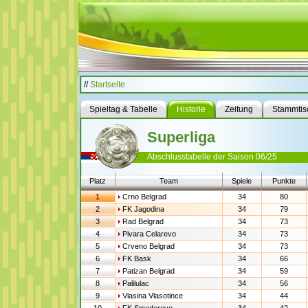
//
Startseite
Spieltag & Tabelle
Historie
Zeitung
Stammtis
Superliga
Abschlusstabelle der Saison 06/25
Platz
Team
Spiele
Punkte
1
Crno Belgrad
34
80
2
FK Jagodina
34
79
3
Rad Belgrad
34
73
4
Pivara Celarevo
34
73
5
Crveno Belgrad
34
73
6
FK Bask
34
66
7
Patizan Belgrad
34
59
8
Palilulac
34
56
9
Vlasina Vlasotince
34
44