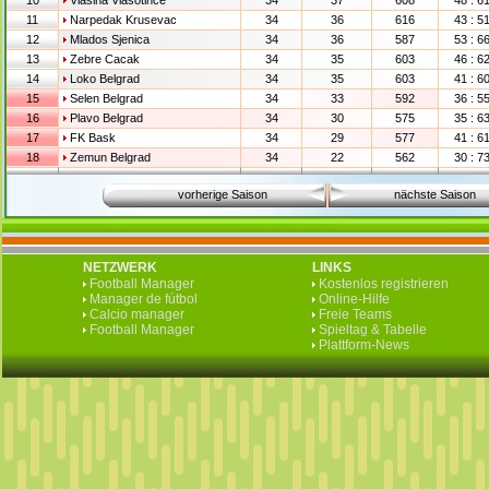
10
Vlasina Vlasotince
34
37
608
48 : 6
11
Narpedak Krusevac
34
36
616
43 : 5
12
Mlados Sjenica
34
36
587
53 : 6
13
Zebre Cacak
34
35
603
46 : 6
14
Loko Belgrad
34
35
603
41 : 6
15
Selen Belgrad
34
33
592
36 : 5
16
Plavo Belgrad
34
30
575
35 : 6
17
FK Bask
34
29
577
41 : 6
18
Zemun Belgrad
34
22
562
30 : 7
vorherige Saison
nächste Saison
NETZWERK
LINKS
Football Manager
Kostenlos registrieren
Manager de fútbol
Online-Hilfe
Calcio manager
Freie Teams
Football Manager
Spieltag & Tabelle
Plattform-News