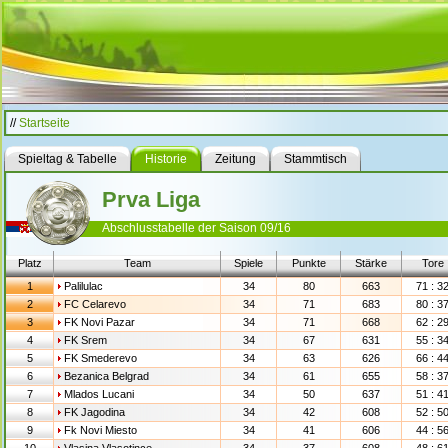
//
Startseite
Spieltag & Tabelle
Historie
Zeitung
Stammtisch
Prva Liga
Abschlusstabelle der Saison 09/16
Platz
Team
Spiele
Punkte
Stärke
Tore
1
Palilulac
34
80
663
71 : 3
2
FC Celarevo
34
71
683
80 : 3
3
FK Novi Pazar
34
71
668
62 : 2
4
FK Srem
34
67
631
55 : 3
5
FK Smederevo
34
63
626
66 : 4
6
Bezanica Belgrad
34
61
655
58 : 3
7
Mlados Lucani
34
50
637
51 : 4
8
FK Jagodina
34
42
608
52 : 5
9
Fk Novi Miesto
34
41
606
44 : 5